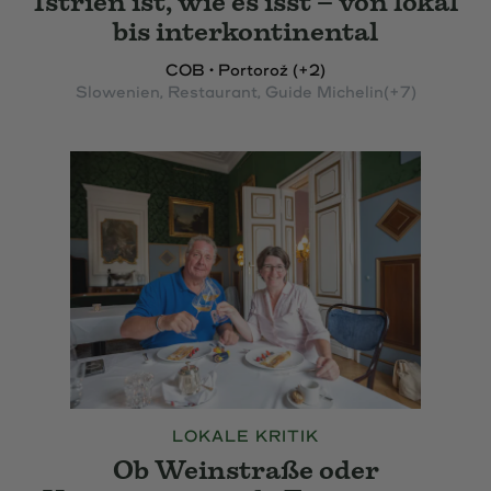
Istrien ist, wie es isst – von lokal
bis interkontinental
COB • Portorož (+2)
Slowenien
, Restaurant
, Guide Michelin
(+7)
LOKALE KRITIK
Ob Weinstraße oder