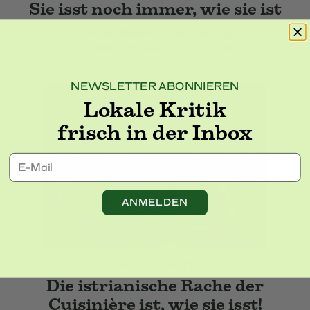
Sie isst noch immer, wie sie ist
Konoba Batelina • Banjole (+2)
Kroatien
, Restaurant
, Fisch
(+8)
NEWSLETTER ABONNIEREN
Lokale Kritik
frisch in der Inbox
E-Mail
ANMELDEN
LOKALE KRITIK
Die istrianische Rache der
Cuisinière ist, wie sie isst!