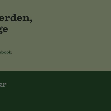
erden,
ge
ebook
.