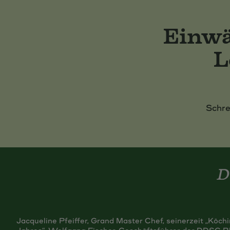
Einwä
L
Schre
Jacqueline Pfeiffer, Grand Master Chef, seinerzeit „Köch