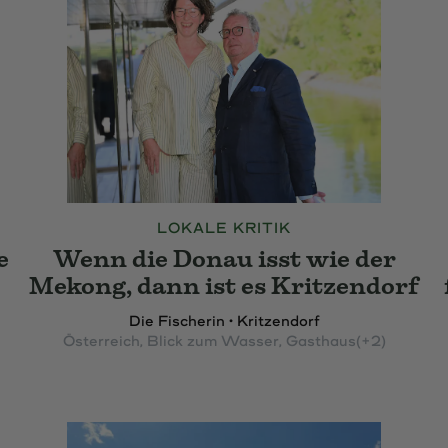
LOKALE KRITIK
e
Wenn die Donau isst wie der
Mekong, dann ist es Kritzendorf
Die Fischerin • Kritzendorf
Österreich
, Blick zum Wasser
, Gasthaus
(+2)