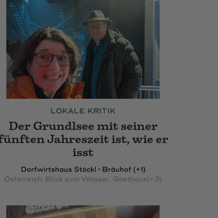
LOKALE KRITIK
Der Grundlsee mit seiner
fünften Jahreszeit ist, wie er
isst
Dorfwirtshaus Stöckl • Bräuhof (+1)
Österreich
, Blick zum Wasser
, Gasthaus
(+3)