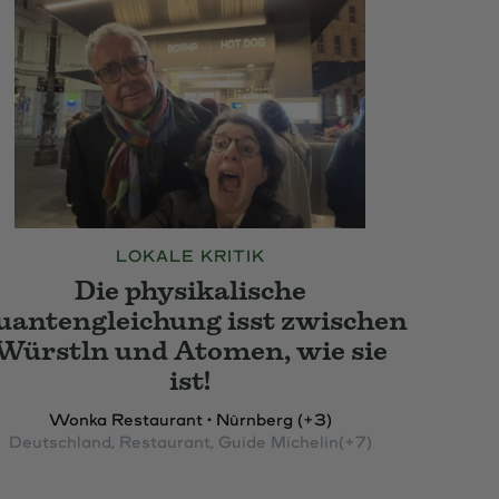
LOKALE KRITIK
Die physikalische
uantengleichung isst zwischen
Würstln und Atomen, wie sie
ist!
Wonka Restaurant • Nürnberg (+3)
Deutschland
, Restaurant
, Guide Michelin
(+7)