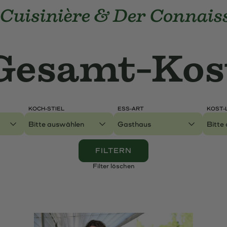
e Cuisinière und Der Connaisseur
Gesamt-Kost
Gesamt-Kos
Weltkarte
KOCH-STIEL
ESS-ART
KOST-
Genres
FILTERN
Filter löschen
e A-Z
LexiCuC
FAQ
Newsletter
Über Uns
Ko