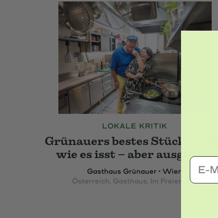
LOKALE KRITIK
Grünauers bestes Stück: Es is
wie es isst – aber ausgelöst!
E-Mai
Gasthaus Grünauer • Wien
Österreich
, Gasthaus
, Im Freien
(+3)