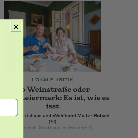
LOKALE KRITIK
Ob Weinstraße oder
ntersteiermark: Es ist, wie es
isst
eingut, Wirtshaus und Weinhotel Maitz • Ratsch
(+1)
Österreich
, Gasthaus
, Im Freien
(+7)