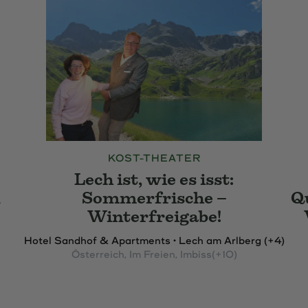
KOST-THEATER
Lech ist, wie es isst:
n
Sommerfrische –
Q
Winterfreigabe!
Hotel Sandhof & Apartments • Lech am Arlberg (+4)
Österreich
, Im Freien
, Imbiss
(+10)