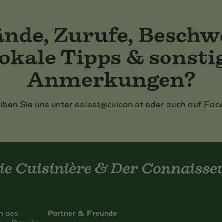
nde, Zurufe, Beschw
okale Tipps & sonsti
Anmerkungen?
iben Sie uns unter
es.isst@cuicon.at
oder auch auf
Fac
in des
Partner & Freunde