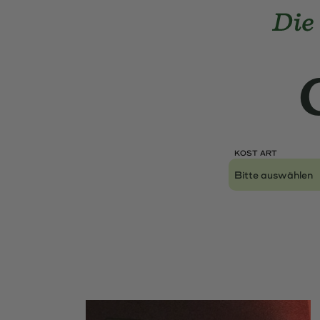
Landmarks Navigation
Home-Di
Skip to main content
Accesskey
: 0
Skip to main navigation,
Accesskey
: 1
KOST ART
Lokal