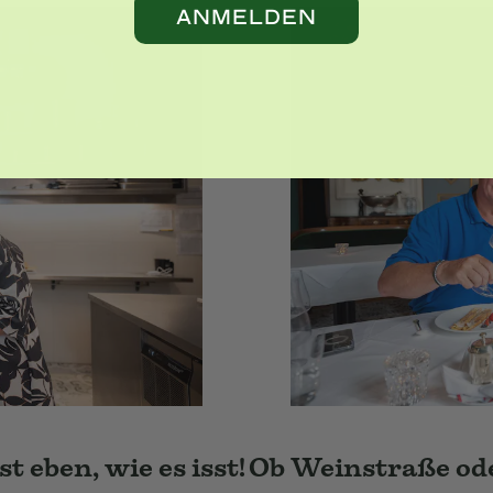
ANMELDEN
 eben, wie es isst!
Ob Weinstraße ode