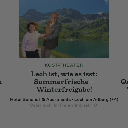
KOST-THEATER
Lech ist, wie es isst:
n
Sommerfrische –
Q
Winterfreigabe!
Hotel Sandhof & Apartments • Lech am Arlberg (+4)
Österreich
, Im Freien
, Imbiss
(+10)