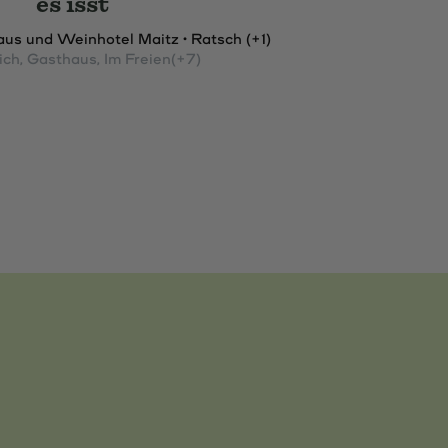
es isst
us und Weinhotel Maitz • Ratsch (+1)
ich
, Gasthaus
, Im Freien
(+7)