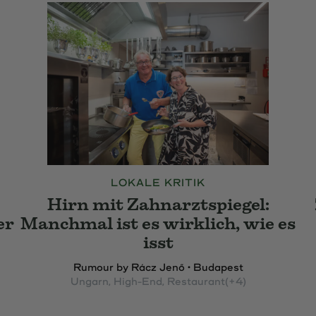
LOKALE KRITIK
Hirn mit Zahnarztspiegel:
er
Manchmal ist es wirklich, wie es
isst
Rumour by Rácz Jenő • Budapest
Ungarn
, High-End
, Restaurant
(+4)