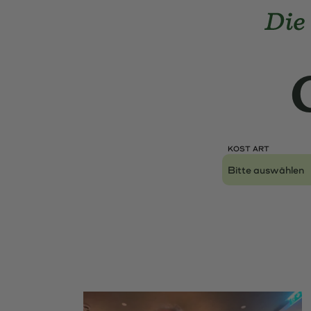
Landmarks Navigation
Home-Di
Skip to main content
Accesskey
: 0
Skip to main navigation,
Accesskey
: 1
KOST ART
Lokal