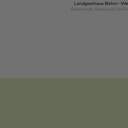
Landgasthaus Böhm • Wei
Österreich
, Gasthaus
, Im F