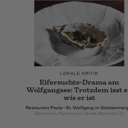
LOKALE KRITIK
Eifersuchts-Drama am
Wolfgangsee: Trotzdem isst e
wie er ist
Restaurant Paula • St. Wolfgang im Salzkammer
Österreich
, Restaurant
, Guide Michelin
(+2)