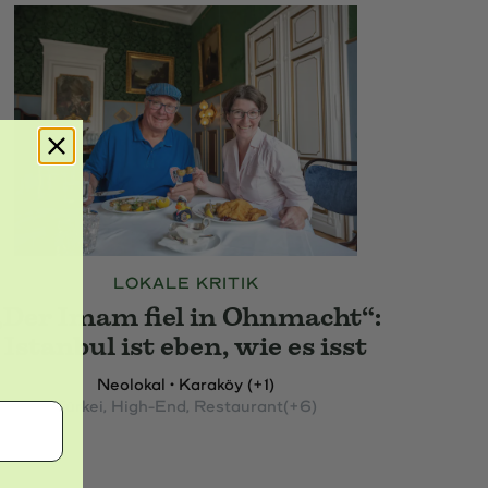
LOKALE KRITIK
„Der Imam fiel in Ohnmacht“:
Istanbul ist eben, wie es isst
Neolokal • Karaköy (+1)
Türkei
, High-End
, Restaurant
(+6)