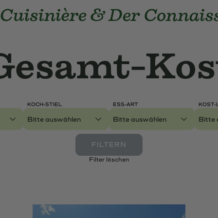
e Cuisinière und Der Connaisseur
Gesamt-Kost
Gesamt-Kos
Weltkarte
KOCH-STIEL
ESS-ART
KOST-
Genres
FILTERN
Filter löschen
e A-Z
LexiCuC
FAQ
Newsletter
Über Uns
Ko