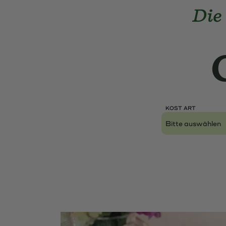
Landmarks Navigation
Home-Di
Skip to main content
Accesskey
: 0
Skip to main navigation,
Accesskey
: 1
KOST ART
Lokal