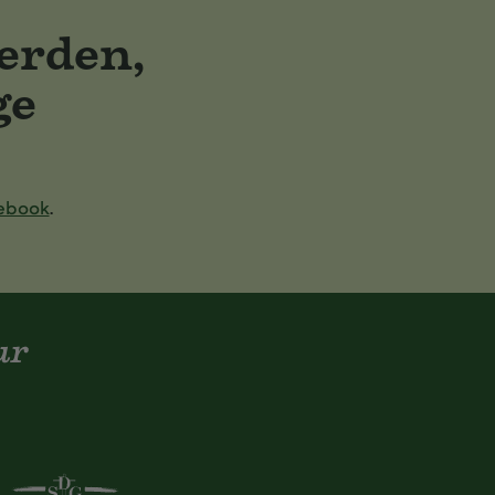
erden,
ge
ebook
.