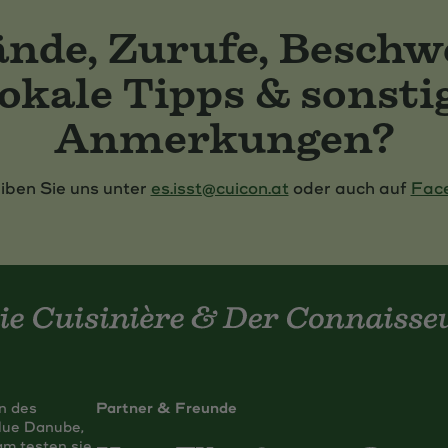
nde, Zurufe, Beschw
okale Tipps & sonsti
Anmerkungen?
iben Sie uns unter
es.isst@cuicon.at
oder auch auf
Fac
in des
Partner & Freunde
lue Danube,
m testen sie