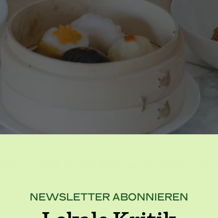
LOKALE KRITIK
, wie es isst: Irgendwie arm, aber irg
China Club Berlin • Berlin (+3)
Deutschland
, High-End
, Im Freien
(+8)
NEWSLETTER ABONNIEREN