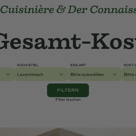
e Cuisinière und Der Connaisseur
Gesamt-Kost
Gesamt-Kos
Weltkarte
KOCH-STIEL
ESS-ART
KOST-
Genres
FILTERN
Filter löschen
e A-Z
LexiCuC
FAQ
Newsletter
Über Uns
Ko