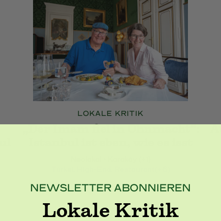
LOKALE KRITIK
d
„Der Imam fiel in Ohnmacht“:
A
ul
Istanbul ist eben, wie es isst
Neolokal • Karaköy (+1)
Türkei
, High-End
, Restaurant
(+6)
NEWSLETTER ABONNIEREN
Lokale Kritik