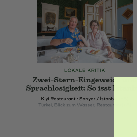
LOKALE KRITIK
Zwei-Stern-Eingeweide un
Sprachlosigkeit: So isst Istanb
Kiyi Restaurant • Sarıyer / İstanbul (+3)
Türkei
, Blick zum Wasser
, Restaurant
(+8)