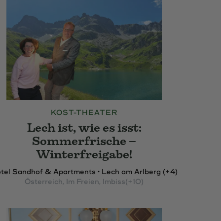
KOST-THEATER
Lech ist, wie es isst:
Sommerfrische –
Winterfreigabe!
tel Sandhof & Apartments • Lech am Arlberg (+4)
Österreich
, Im Freien
, Imbiss
(+10)