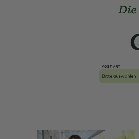
Landmarks Navigation
Home-Di
Skip to main content
Accesskey
: 0
Skip to main navigation,
Accesskey
: 1
KOST ART
Lokal