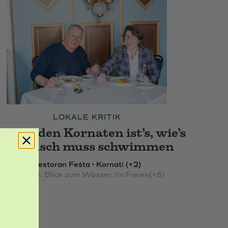
LOKALE KRITIK
uch in den Kornaten ist’s, wie’s
isst: Fisch muss schwimmen
Restoran Fešta • Kornati (+2)
Kroatien
, Blick zum Wasser
, Im Freien
(+5)