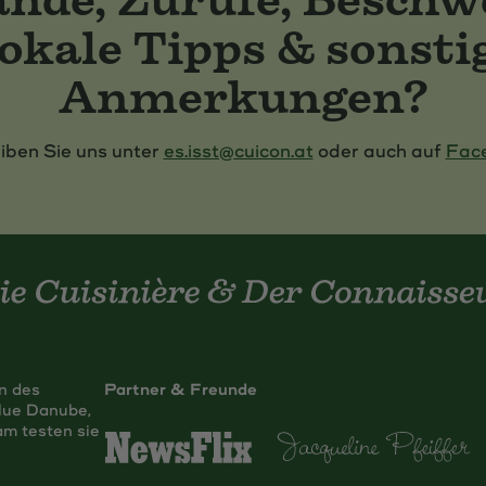
okale Tipps & sonsti
Anmerkungen?
iben Sie uns unter
es.isst@cuicon.at
oder auch auf
Fac
in des
Partner & Freunde
lue Danube,
m testen sie