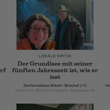
LOKALE KRITIK
r
Der Grundlsee mit seiner
rf
fünften Jahreszeit ist, wie er
isst
Dorfwirtshaus Stöckl • Bräuhof (+1)
Ho
Österreich
, Blick zum Wasser
, Gasthaus
(+3)