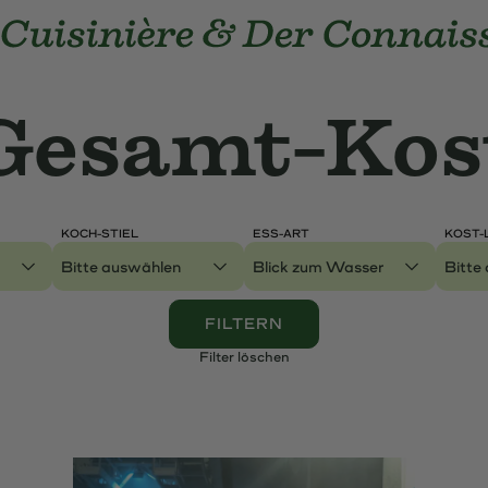
e Cuisinière und Der Connaisseur
Gesamt-Kost
Gesamt-Kos
Weltkarte
KOCH-STIEL
ESS-ART
KOST-
Genres
FILTERN
Filter löschen
e A-Z
LexiCuC
FAQ
Newsletter
Über Uns
Ko