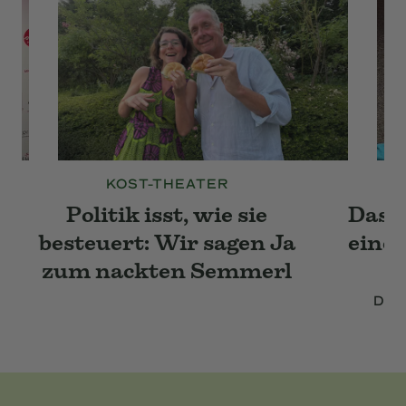
KOST-THEATER
Politik isst, wie sie
Das A
besteuert: Wir sagen Ja
eine 
zum nackten Semmerl
Das 