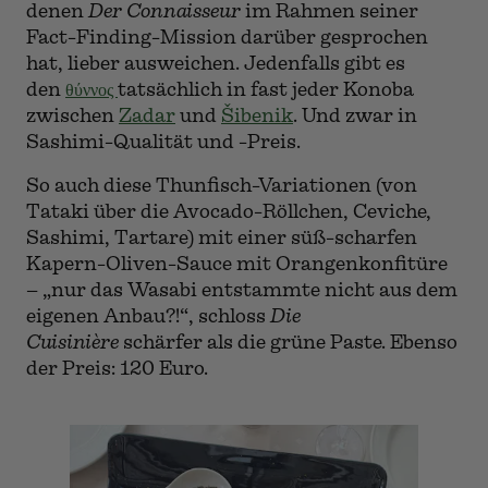
denen
Der Connaisseur
im Rahmen seiner
Fact-Finding-Mission darüber gesprochen
hat, lieber ausweichen. Jedenfalls gibt es
den
θύννος
tatsächlich in fast jeder Konoba
zwischen
Zadar
und
Šibenik
. Und zwar in
Sashimi-Qualität und -Preis.
So auch diese Thunfisch-Variationen (von
Tataki über die Avocado-Röllchen, Ceviche,
Sashimi, Tartare) mit einer süß-scharfen
Kapern-Oliven-Sauce mit Orangenkonfitüre
– „nur das Wasabi entstammte nicht aus dem
eigenen Anbau?!“, schloss
Die
Cuisinière
schärfer als die grüne Paste. Ebenso
der Preis: 120 Euro.