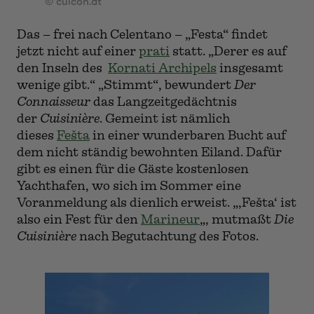
© cuicon.at
Das – frei nach Celentano – „Festa“ findet
jetzt nicht auf einer
prati
statt. „Derer es auf
den Inseln des
Kornati Archipels
insgesamt
wenige gibt.“ „Stimmt“, bewundert
Der
Connaisseur
das Langzeitgedächtnis
der
Cuisinière
. Gemeint ist nämlich
dieses
Fešta
in einer wunderbaren Bucht auf
dem nicht ständig bewohnten Eiland. Dafür
gibt es einen für die Gäste kostenlosen
Yachthafen, wo sich im Sommer eine
Voranmeldung als dienlich erweist. „‚Fešta‘ ist
also ein Fest für den
Marineur
„, mutmaßt
Die
Cuisinière
nach Begutachtung des Fotos.