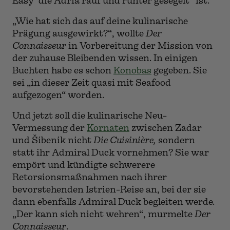
Easy‘ die Adria rauf und runter gesegelt“ ist.
„Wie hat sich das auf deine kulinarische
Prägung ausgewirkt?“, wollte
Der
Connaisseur
in Vorbereitung der Mission von
der zuhause Bleibenden wissen. In einigen
Buchten habe es schon
Konobas
gegeben. Sie
sei „in dieser Zeit quasi mit Seafood
aufgezogen“ worden.
Und jetzt soll die kulinarische Neu-
Vermessung der
Kornaten
zwischen Zadar
und Šibenik nicht
Die Cuisinière,
sondern
statt ihr Admiral Duck vornehmen? Sie war
empört und kündigte schwerere
Retorsionsmaßnahmen nach ihrer
bevorstehenden Istrien-Reise an, bei der sie
dann ebenfalls Admiral Duck begleiten werde.
„Der kann sich nicht wehren“, murmelte
Der
Connaisseur
.