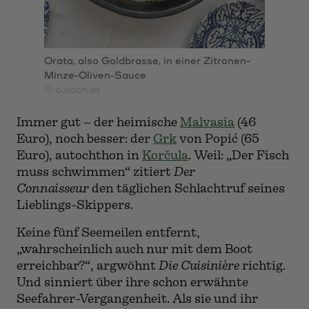
Orata, also Goldbrasse, in einer Zitronen-
Minze-Oliven-Sauce
© cuicon.at
Immer gut – der heimische
Malvasia
(46
Euro), noch besser: der
Grk
von Popić (65
Euro), autochthon in
Korčula
. Weil: „Der Fisch
muss schwimmen“ zitiert
Der
Connaisseur
den täglichen Schlachtruf seines
Lieblings-Skippers.
Keine fünf Seemeilen entfernt,
„wahrscheinlich auch nur mit dem Boot
erreichbar?“, argwöhnt
Die Cuisinière
richtig.
Und sinniert über ihre schon erwähnte
Seefahrer-Vergangenheit. Als sie und ihr