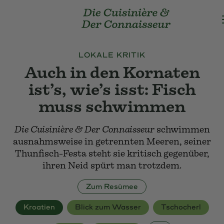
Landmarks Navigation
Home-Die Cuisinière und Der Co
Skip to main content
Accesskey
: 0
Gesamt-Kost
Skip to main navigation,
Accesskey
: 1
LOKALE KRITIK
Auch in den Kornaten
Weltkarte
ist’s, wie’s isst: Fisch
muss schwimmen
Genres
Die Cuisinière & Der Connaisseur
schwimmen
ausnahmsweise in getrennten Meeren, seiner
Thunfisch-Festa steht sie kritisch gegenüber,
ihren Neid spürt man trotzdem.
Zum Resümee
Lokale A-Z
Kroatien
Blick zum Wasser
Tschocherl
LexiCuC