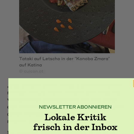
Tataki auf Letscho in der "Konoba Zmara"
auf Katina
© cuicon.at
„Das kommt davon, wenn man verwöhnt ist“,
stichelt
Die Cuisinière
. Meinte aber vielmehr,
weil sie nicht dabei gewesen sei. Und damit
eine weitere Haube verpasst hat. „Aber ja, bei
NEWSLETTER ABONNIEREN
dieser Garung wundert es mich nicht“,
Lokale Kritik
stimmt sie schließlich doch zu.
frisch in der Inbox
Die Risottos (Scampi und Nero, je 28 Euro)