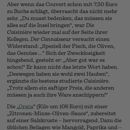
Aber wenn das Couvert schon mit 7,50 Euro
zu Buche schlägt, überrascht das nicht mehr
sehr. „Du musst bedenken, das müssen sie
alles auf die Insel bringen“, war
Die
Cuisinière
wieder mal auf der Seite ihrer
Kollegen.
Der Connaisseur
versucht einen
Widerstand: „Speziell der Fisch, die Oliven,
das Gemüse …“ Sich der Zwecklosigkeit
hingebend, gesteht er: „Aber gut war es
schon!“ Er kann nicht das letzte Wort haben.
„Deswegen haben sie wohl zwei Hauben“,
ergänzte die bestens studierte
Cuisinière
.
„Trotz allem ein saftiger Preis, die anderen
müssen ja auch ihre Ware anschippern!“
Die „
Orata
“ (Kilo um 108 Euro) mit einer
„Zitronen-Minze-Oliven-Sauce“, zubereitet
auf einer Salzkruste – hervorragend. Dazu die
üblichen Beilagen wie Mangold, Paprika und –