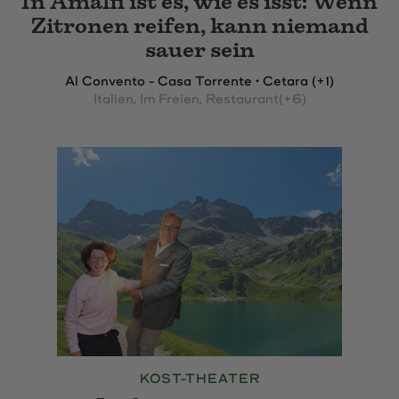
In Amalfi ist es, wie es isst: Wenn
Zitronen reifen, kann niemand
sauer sein
Al Convento - Casa Torrente • Cetara (+1)
Italien
, Im Freien
, Restaurant
(+6)
KOST-THEATER