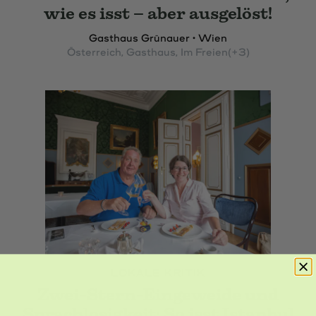
wie es isst – aber ausgelöst!
Gasthaus Grünauer • Wien
Österreich
, Gasthaus
, Im Freien
(+3)
LOKALE KRITIK
Zwei-Stern-Eingeweide und
Sprachlosigkeit: So isst Istanbul