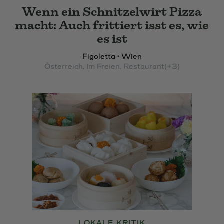
Wenn ein Schnitzelwirt Pizza
macht: Auch frittiert isst es, wie
es ist
Figoletta • Wien
Österreich
, Im Freien
, Restaurant
(+3)
LOKALE KRITIK