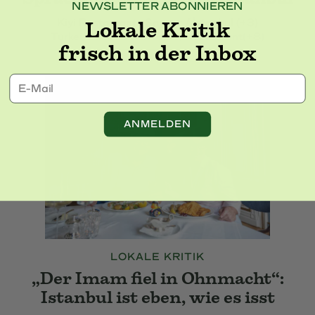
NEWSLETTER ABONNIEREN
Kiyi Restaurant • Sarıyer / İstanbul (+3)
Lokale Kritik
Türkei
, Blick zum Wasser
, Restaurant
(+8)
frisch in der Inbox
E-Mail
ANMELDEN
LOKALE KRITIK
„Der Imam fiel in Ohnmacht“:
Istanbul ist eben, wie es isst