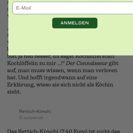
Der Connaisseur
feministisch zeigen, eben ein
E-Mail
aufgeschlossener moderner, wenn schon alter
weißer Mann. Weise nachgerade.
ANMELDEN
„Das wird sich auf meine alten Tage auch
nicht mehr ändern“, so
Die Cuisinière
, „ich
war immer Koch, nie Köchin!” „Muss ewig so
bleiben?“, lautete die woke Widerrede. “Du
bist ja ned besser, du sagst Kochlöffel statt
Kochlöffelin zu mir …!“
Der Connaisseur
gibt
auf, man muss wissen, wenn man verloren
hat. Und hofft irgendwann auf eine
Erklärung, wieso sie sich nicht als Köchin
sieht.