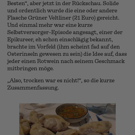
Garnelen
© cuicon.at
„Jetzt hätten wir fast auf die Getränke
vergessen“, schreckt
Der Connaisseur
auf.
Also, nicht im „ON“ beim „Testen mit den
Besten“, aber jetzt in der Rückschau. Solide
und ordentlich wurde die eine oder andere
Flasche Grüner Veltliner (21 Euro) gereicht.
Und einmal mehr war eine kurze
Selbstversorger-Episode angesagt, einer der
Epikureer, eh schon einschlägig bekannt,
brachte im Vorfeld (ihm scheint fad auf den
Osterinseln gewesen zu sein) die Idee auf, dass
jeder einen Rotwein nach seinem Geschmack
mitbringen möge.