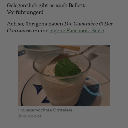
Fast weltberühmt: "Hirsch on the Road"
© cuicon.at
Also, so eine Diagonale durch die Speisekarte
von Simon zahlt sich echt aus, waren sich alle
in der GG völlig einig! Dass das „ON“ noch
dazu so gar nicht wie eines der verkitschten
China-Restaurants aussieht, tut das seinige.
Gelegentlich gibt es auch Ballett-
Vorführungen!
Ach so, übrigens haben
Die Cuisinière & Der
Connaisseur
eine
eigene Facebook-Seite