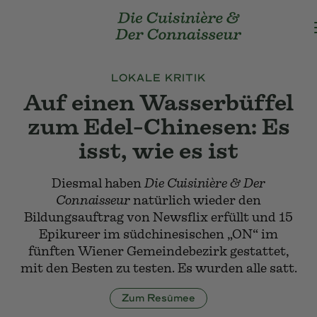
Landmarks Navigation
Home-Die Cuisinière und Der Co
Skip to main content
Accesskey
: 0
Gesamt-Kost
Skip to main navigation,
Accesskey
: 1
LOKALE KRITIK
Auf einen Wasserbüffel
Weltkarte
zum Edel-Chinesen: Es
isst, wie es ist
Genres
Diesmal haben
Die Cuisinière & Der
Connaisseur
natürlich wieder den
Bildungsauftrag von Newsflix erfüllt und 15
Epikureer im südchinesischen „ON“ im
fünften Wiener Gemeindebezirk gestattet,
mit den Besten zu testen. Es wurden alle satt.
Lokale A-Z
Zum Resümee
LexiCuC